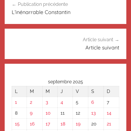
o
Publication précédente
de
n
L’inénarrable Constantin
c
l’article
l
a
s
Article suivant
s
Article suivant
é
septembre 2025
L
M
M
J
V
S
D
1
2
3
4
5
6
7
8
9
10
11
12
13
14
15
16
17
18
19
20
21