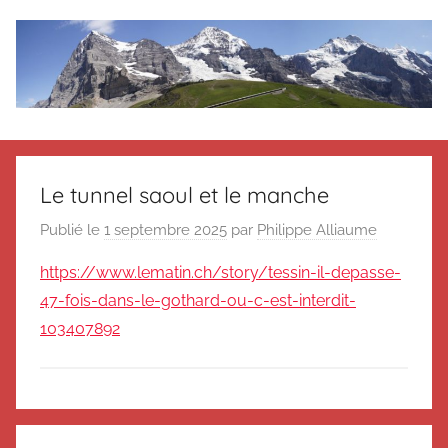
Aller
au
contenu
Le
Des
nouvelles
blog
de
Le tunnel saoul et le manche
Suisse
en
de
Publié le
1 septembre 2025
par
Philippe Alliaume
souvenir
https://www.lematin.ch/story/tessin-il-depasse-
de
Suisse
Suisse
47-fois-dans-le-gothard-ou-c-est-interdit-
Magazine
Magazine
103407892
et
du
Messager
Suisse
N
Navigation