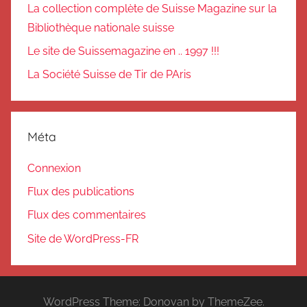
La collection complète de Suisse Magazine sur la
Bibliothèque nationale suisse
Le site de Suissemagazine en .. 1997 !!!
La Société Suisse de Tir de PAris
Méta
Connexion
Flux des publications
Flux des commentaires
Site de WordPress-FR
WordPress Theme: Donovan by ThemeZee.