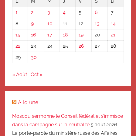
L
M
M
J
V
S
D
1
2
3
4
5
6
7
8
9
10
11
12
13
14
15
16
17
18
19
20
21
22
23
24
25
26
27
28
29
30
« Août
Oct »
A la une
Moscou sermonne le Conseil fédéral et s’immisce
dans la campagne sur la neutralité
5 août 2026
La porte-parole du ministère russe des Affaires