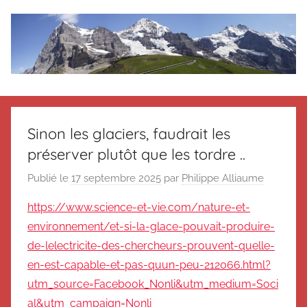
Aller
au
contenu
Le
Des
nouvelles
blog
de
Sinon les glaciers, faudrait les
Suisse
préserver plutôt que les tordre ..
en
de
souvenir
Publié le
17 septembre 2025
par
Philippe Alliaume
de
Suisse
Suisse
https://www.science-et-vie.com/nature-et-
Magazine
Magazine
environnement/et-si-la-glace-pouvait-produire-
et
de-lelectricite-des-chercheurs-prouvent-quelle-
du
en-est-capable-et-pas-quun-peu-212066.html?
Messager
utm_source=Facebook_Nonli&utm_medium=Soci
Suisse
al&utm_campaign=Nonli