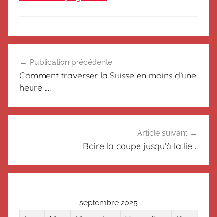
N
Navigation
o
Publication précédente
de
n
Comment traverser la Suisse en moins d’une
c
l’article
heure ….
l
a
s
s
Article suivant
é
Boire la coupe jusqu’à la lie ..
septembre 2025