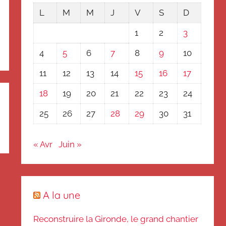
L
M
M
J
V
S
D
1
2
3
4
5
6
7
8
9
10
11
12
13
14
15
16
17
18
19
20
21
22
23
24
25
26
27
28
29
30
31
« Avr
Juin »
A la une
Reconstruire la Gironde, le grand chantier