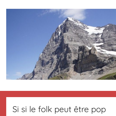
Aller
au
contenu
Le
Des
nouvelles
de
blog
Suisse
Si si le folk peut être pop
en