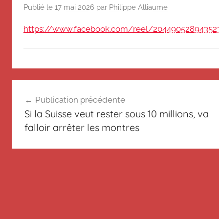
de
souvenir
Publié le
17 mai 2026
par
Philippe Alliaume
de
Suisse
https://www.facebook.com/reel/20449052894352
Suisse
Magazine
Magazine
et
du
N
Messager
Navigation
o
Suisse
Publication précédente
n
de
Si la Suisse veut rester sous 10 millions, va
c
l’article
falloir arrêter les montres
l
a
s
s
é