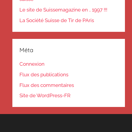
Le site de Suissemagazine en .. 1997 !!!
La Société Suisse de Tir de PAris
Méta
Connexion
Flux des publications
Flux des commentaires
Site de WordPress-FR