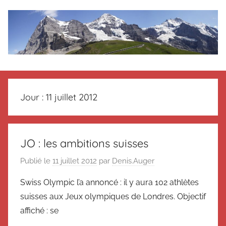
Aller
au
contenu
Le
Des
nouvelles
blog
de
Jour :
11 juillet 2012
Suisse
en
de
souvenir
de
Suisse
JO : les ambitions suisses
Suisse
Publié le
11 juillet 2012
par
Denis.Auger
Magazine
Magazine
et
Swiss Olympic l’a annoncé : il y aura 102 athlètes
du
suisses aux Jeux olympiques de Londres. Objectif
Messager
Suisse
affiché : se