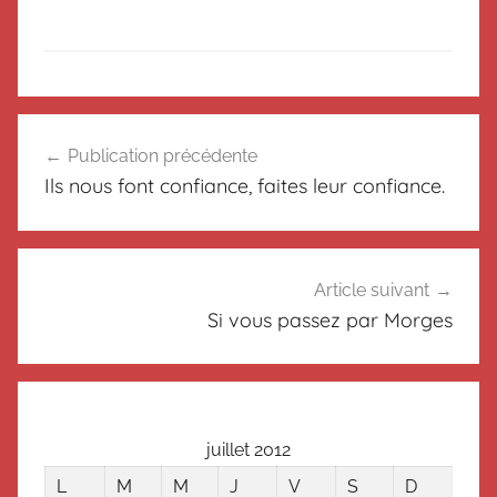
N
Navigation
o
Publication précédente
de
n
Ils nous font confiance, faites leur confiance.
c
l’article
l
a
s
Article suivant
s
Si vous passez par Morges
é
juillet 2012
L
M
M
J
V
S
D