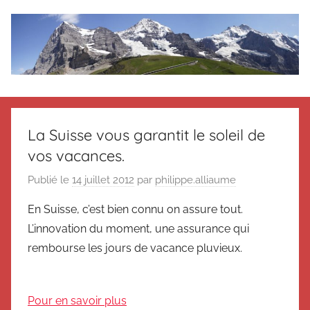
Aller
au
contenu
Le
Des
nouvelles
blog
de
La Suisse vous garantit le soleil de
Suisse
vos vacances.
en
de
souvenir
Publié le
14 juillet 2012
par
philippe.alliaume
de
Suisse
Suisse
En Suisse, c’est bien connu on assure tout.
Magazine
Magazine
L’innovation du moment, une assurance qui
et
rembourse les jours de vacance pluvieux.
du
Messager
Suisse
Pour en savoir plus