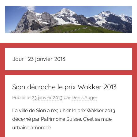
Aller
au
contenu
Le
Des
nouvelles
blog
de
Jour :
23 janvier 2013
Suisse
en
de
souvenir
de
Suisse
Sion décroche le prix Wakker 2013
Suisse
Publié le
23 janvier 2013
par
Denis.Auger
Magazine
Magazine
et
La ville de Sion a reçu hier le prix Wakker 2013
du
décerné par Patrimoine Suisse. C’est sa mue
Messager
Suisse
urbaine amorcée