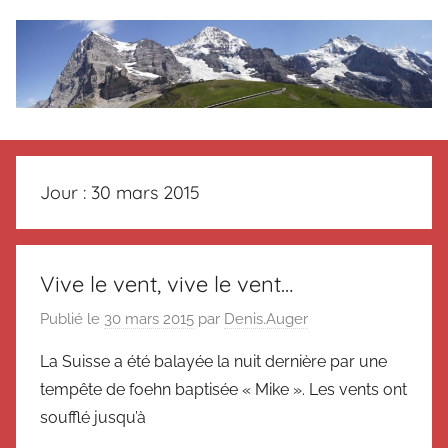
Aller
au
contenu
Le
Des
nouvelles
blog
de
Jour :
30 mars 2015
Suisse
en
de
souvenir
de
Suisse
Vive le vent, vive le vent…
Suisse
Publié le
30 mars 2015
par
Denis.Auger
Magazine
Magazine
et
La Suisse a été balayée la nuit dernière par une
du
tempête de foehn baptisée « Mike ». Les vents ont
Messager
Suisse
soufflé jusqu’à