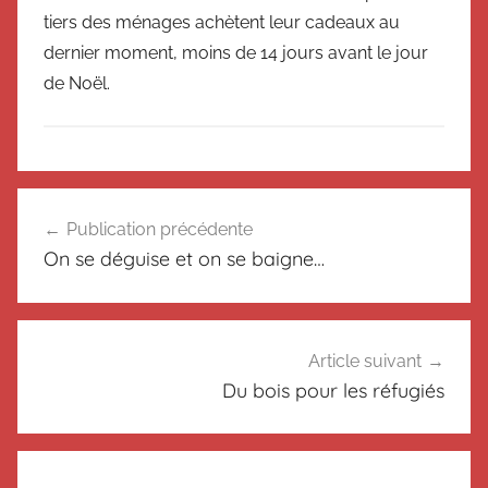
tiers des ménages achètent leur cadeaux au
dernier moment, moins de 14 jours avant le jour
de Noël.
N
Navigation
o
Publication précédente
de
n
On se déguise et on se baigne…
c
l’article
l
a
s
Article suivant
s
Du bois pour les réfugiés
é