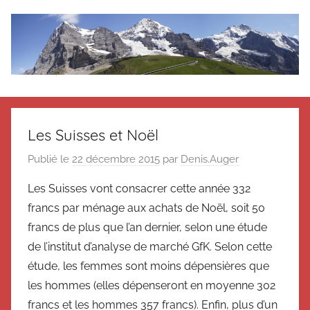
Aller
au
contenu
Le
Des
nouvelles
blog
de
Les Suisses et Noël
Suisse
en
de
Publié le
22 décembre 2015
par
Denis.Auger
souvenir
Les Suisses vont consacrer cette année 332
de
Suisse
Suisse
francs par ménage aux achats de Noël, soit 50
Magazine
Magazine
francs de plus que l’an dernier, selon une étude
et
de l’institut d’analyse de marché GfK. Selon cette
du
étude, les femmes sont moins dépensières que
Messager
les hommes (elles dépenseront en moyenne 302
Suisse
francs et les hommes 357 francs). Enfin, plus d’un