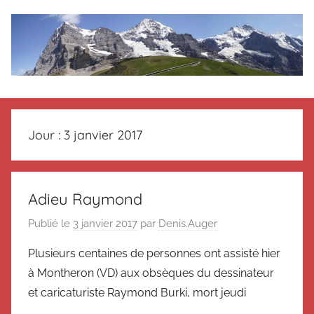
Aller
au
contenu
Le
Des
nouvelles
blog
de
Jour :
3 janvier 2017
Suisse
en
de
souvenir
de
Suisse
Adieu Raymond
Suisse
Publié le
3 janvier 2017
par
Denis.Auger
Magazine
Magazine
et
Plusieurs centaines de personnes ont assisté hier
du
à Montheron (VD) aux obsèques du dessinateur
Messager
Suisse
et caricaturiste Raymond Burki, mort jeudi