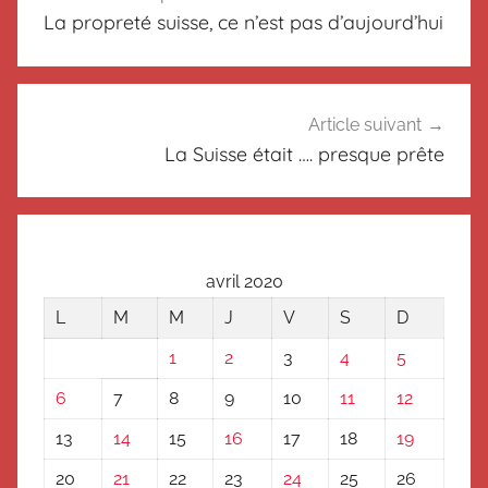
de
t
La propreté suisse, ce n’est pas d’aujourd’hui
u
l’article
a
l
i
Article suivant
t
La Suisse était …. presque prête
é
s
avril 2020
L
M
M
J
V
S
D
1
2
3
4
5
6
7
8
9
10
11
12
13
14
15
16
17
18
19
20
21
22
23
24
25
26