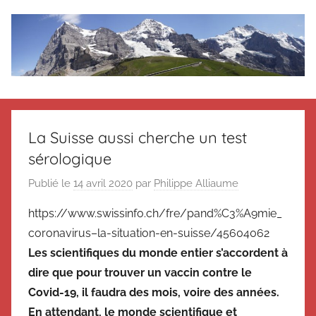
Aller
au
contenu
Le
Des
nouvelles
blog
de
La Suisse aussi cherche un test
Suisse
sérologique
en
de
souvenir
Publié le
14 avril 2020
par
Philippe Alliaume
de
Suisse
Suisse
https://www.swissinfo.ch/fre/pand%C3%A9mie_
Magazine
Magazine
coronavirus–la-situation-en-suisse/45604062
et
Les scientifiques du monde entier s’accordent à
du
dire que pour trouver un vaccin contre le
Messager
Covid-19, il faudra des mois, voire des années.
Suisse
En attendant, le monde scientifique et