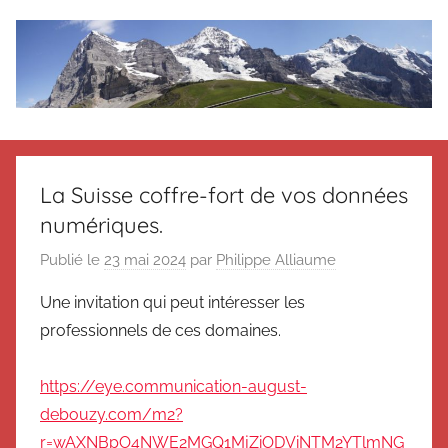
Aller
au
contenu
Le
Des
nouvelles
blog
de
La Suisse coffre-fort de vos données
Suisse
numériques.
en
de
souvenir
Publié le
23 mai 2024
par
Philippe Alliaume
de
Suisse
Suisse
Une invitation qui peut intéresser les
Magazine
Magazine
professionnels de ces domaines.
et
du
https://eye.communication-august-
Messager
debouzy.com/m2?
Suisse
r=wAXNBpO4NWE2MGQ1MjZiODViNTM2YTlmNG