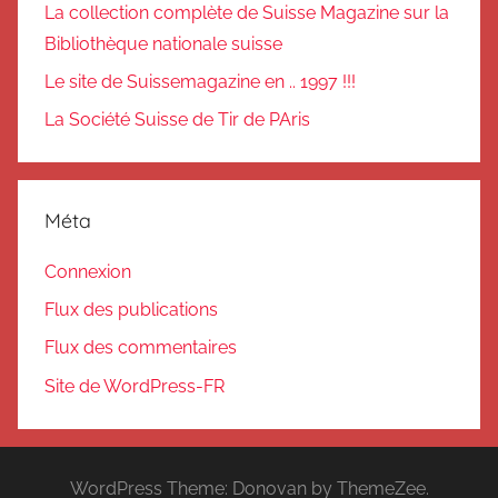
La collection complète de Suisse Magazine sur la
Bibliothèque nationale suisse
Le site de Suissemagazine en .. 1997 !!!
La Société Suisse de Tir de PAris
Méta
Connexion
Flux des publications
Flux des commentaires
Site de WordPress-FR
WordPress Theme: Donovan by ThemeZee.