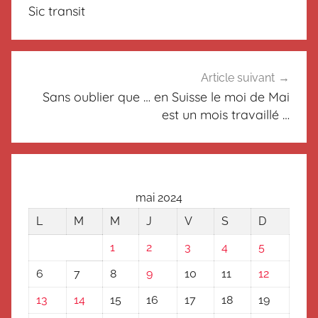
de
n
Sic transit
c
l’article
l
a
s
Article suivant
s
Sans oublier que … en Suisse le moi de Mai
é
est un mois travaillé …
mai 2024
L
M
M
J
V
S
D
1
2
3
4
5
6
7
8
9
10
11
12
13
14
15
16
17
18
19