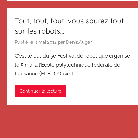
de
souvenir
de
Suisse
Tout, tout, tout, vous saurez tout
Suisse
Magazine
sur les robots…
Magazine
et
Publié le
3 mai 2012
par
Denis.Auger
du
Messager
C’est le but du 5e Festival de robotique organisé
Suisse
le 5 mai à l’Ecole polytechnique fédérale de
Lausanne (EPFL). Ouvert
Continuer la lecture