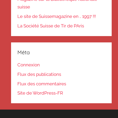
suisse
Le site de Suissemagazine en .. 1997 !!!
La Société Suisse de Tir de PAris
Méta
Connexion
Flux des publications
Flux des commentaires
Site de WordPress-FR