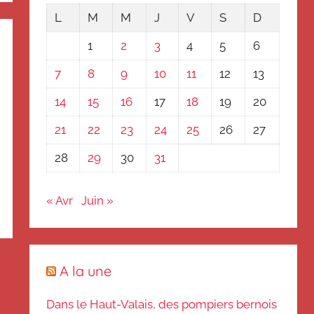
L
M
M
J
V
S
D
1
2
3
4
5
6
7
8
9
10
11
12
13
14
15
16
17
18
19
20
21
22
23
24
25
26
27
28
29
30
31
« Avr
Juin »
A la une
Dans le Haut-Valais, des pompiers bernois