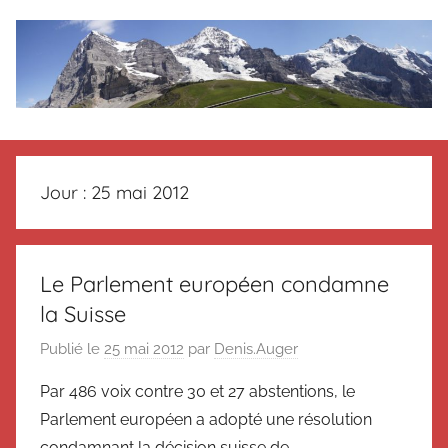
Aller
au
contenu
Le
Des
nouvelles
blog
de
Jour :
25 mai 2012
Suisse
en
de
souvenir
de
Suisse
Le Parlement européen condamne
Suisse
la Suisse
Magazine
Magazine
et
Publié le
25 mai 2012
par
Denis.Auger
du
Par 486 voix contre 30 et 27 abstentions, le
Messager
Suisse
Parlement européen a adopté une résolution
condamnant la décision suisse de