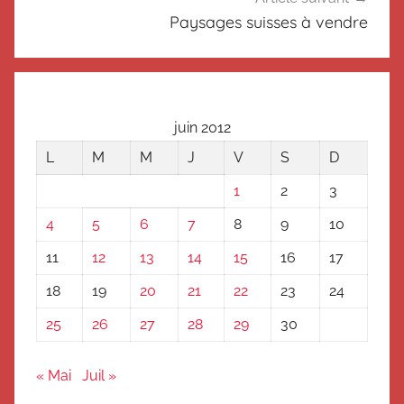
s
Paysages suisses à vendre
é
juin 2012
L
M
M
J
V
S
D
1
2
3
4
5
6
7
8
9
10
11
12
13
14
15
16
17
18
19
20
21
22
23
24
25
26
27
28
29
30
« Mai
Juil »