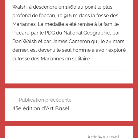
Walsh, à descendre en 1960 au point le plus
profond de l’océan, 10 916 m dans la fosse des
Mariannes. La médaille a été remise à la famille
Piccard par le PDG du National Geographic, par
Don Walsh et par James Cameron qui, le 26 mars
dernier, est devenu le seul homme à avoir exploré
la fosse des Mariannes en solitaire.
N
Navigation
o
Publication précédente
de
n
43e édition d’Art Basel
c
l’article
l
a
s
Article suivant