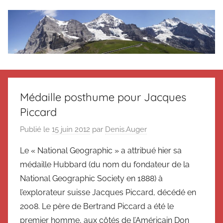
Aller
au
contenu
Le
Des
nouvelles
blog
de
Médaille posthume pour Jacques
Suisse
Piccard
en
de
souvenir
Publié le
15 juin 2012
par
Denis.Auger
de
Suisse
Suisse
Le « National Geographic » a attribué hier sa
Magazine
Magazine
médaille Hubbard (du nom du fondateur de la
et
National Geographic Society en 1888) à
du
l’explorateur suisse Jacques Piccard, décédé en
Messager
2008. Le père de Bertrand Piccard a été le
Suisse
premier homme, aux côtés de l’Américain Don