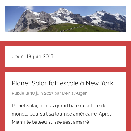
Aller
au
contenu
Le
Des
nouvelles
blog
de
Jour :
18 juin 2013
Suisse
en
de
souvenir
de
Suisse
Planet Solar fait escale à New York
Suisse
Publié le
18 juin 2013
par
Denis.Auger
Magazine
Magazine
et
Planet Solar, le plus grand bateau solaire du
du
monde, poursuit sa tournée américaine. Après
Messager
Suisse
Miami, le bateau suisse s’est amarré