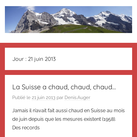
Aller
au
contenu
Le
Des
nouvelles
blog
de
Jour :
21 juin 2013
Suisse
en
de
souvenir
de
Suisse
La Suisse a chaud, chaud, chaud…
Suisse
Publié le
21 juin 2013
par
Denis.Auger
Magazine
Magazine
et
Jamais il n’avait fait aussi chaud en Suisse au mois
du
de juin depuis que les mesures existent (1958).
Messager
Suisse
Des records