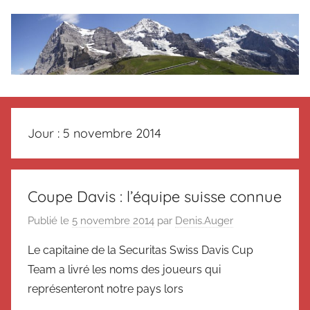
Aller
au
contenu
Le
Des
nouvelles
blog
de
Jour :
5 novembre 2014
Suisse
en
de
souvenir
de
Suisse
Coupe Davis : l’équipe suisse connue
Suisse
Publié le
5 novembre 2014
par
Denis.Auger
Magazine
Magazine
et
Le capitaine de la Securitas Swiss Davis Cup
du
Team a livré les noms des joueurs qui
Messager
Suisse
représenteront notre pays lors