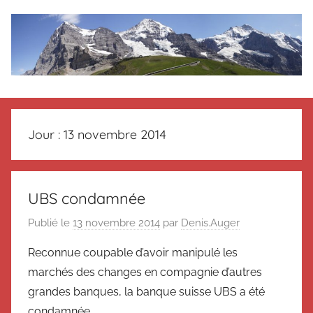
Aller
au
contenu
Le
Des
nouvelles
blog
de
Jour :
13 novembre 2014
Suisse
en
de
souvenir
de
Suisse
UBS condamnée
Suisse
Publié le
13 novembre 2014
par
Denis.Auger
Magazine
Magazine
et
Reconnue coupable d’avoir manipulé les
du
marchés des changes en compagnie d’autres
Messager
Suisse
grandes banques, la banque suisse UBS a été
condamnée