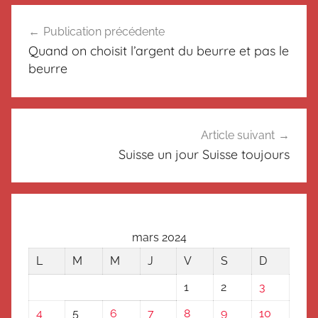
N
Navigation
o
Publication précédente
de
n
Quand on choisit l’argent du beurre et pas le
c
l’article
beurre
l
a
s
s
Article suivant
é
Suisse un jour Suisse toujours
mars 2024
L
M
M
J
V
S
D
1
2
3
4
5
6
7
8
9
10