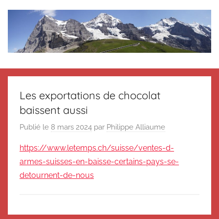
Aller
au
contenu
Le
Des
nouvelles
blog
de
Les exportations de chocolat
Suisse
baissent aussi
en
de
souvenir
Publié le
8 mars 2024
par
Philippe Alliaume
de
Suisse
Suisse
https://www.letemps.ch/suisse/ventes-d-
Magazine
Magazine
armes-suisses-en-baisse-certains-pays-se-
et
detournent-de-nous
du
Messager
Suisse